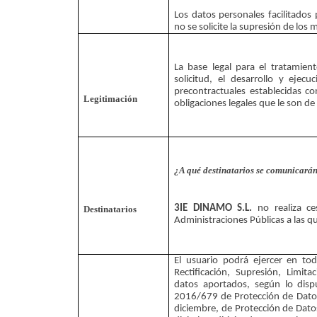
Los datos personales facilitados 
no se solicite la supresión de los
La base legal para el tratamien
solicitud, el desarrollo y ejecu
precontractuales establecidas c
Legitimación
obligaciones legales que le son de 
¿A qué destinatarios se comunicarán
3IE DINAMO S.L.
 no realiza ce
Destinatarios
Administraciones Públicas a las q
El usuario podrá ejercer en to
Rectificación, Supresión, Limita
datos aportados, según lo disp
2016/679 de Protección de Datos
diciembre, de Protección de Datos