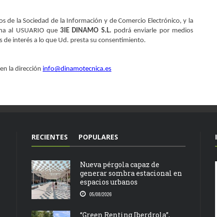
s de la Sociedad de la Información y de Comercio Electrónico, y la 
rma al USUARIO que 
3IE DINAMO S.L. 
podrá enviarle por medios 
s de interés a lo que Ud. presta su consentimiento.
n la dirección 
info@dinamotecnica.es
RECIENTES
POPULARES
Nueva pérgola capaz de
generar sombra estacional en
espacios urbanos
05/08/2026
“Green Renting Iberdrola”,