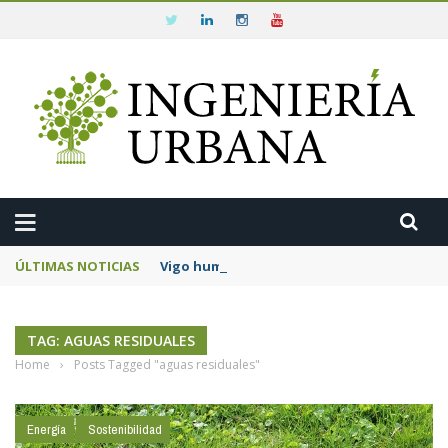
ÚLTIMAS NOTICIAS
Vigo humanizará los accesos a la Ermida da
TAG: AGUAS RESIDUALES
Home
›
Posts Tagged "aguas residuales"
Energía
Sostenibilidad