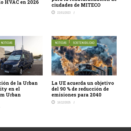
do HVAC en 2026
ciudades de MITECO
22/01/2023
NOTICIAS
NOTICIAS
SOSTENIBILIDAD
ión de la Urban
La UE acuerda un objetivo
ity en el
del 90 % de reducción de
um Urban
emisiones para 2040
s
16/12/2025