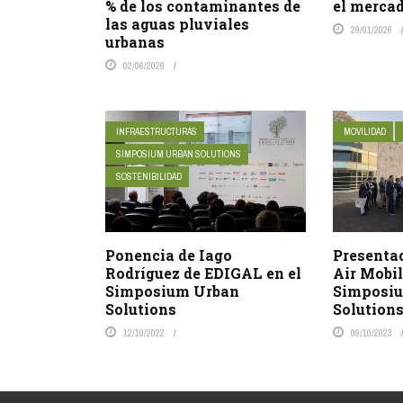
% de los contaminantes de
el merca
las aguas pluviales
29/01/2026
urbanas
02/06/2026
INFRAESTRUCTURAS
MOVILIDAD
SIMPOSIUM URBAN SOLUTIONS
SOSTENIBILIDAD
Ponencia de Iago
Presentac
Rodríguez de EDIGAL en el
Air Mobil
Simposium Urban
Simposi
Solutions
Solution
12/10/2022
09/10/2023