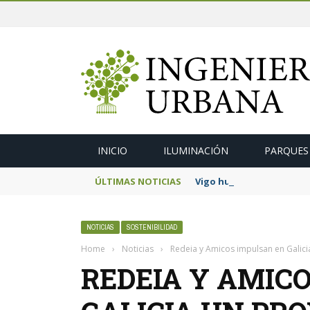
INICIO
ILUMINACIÓN
PARQUES
ÚLTIMAS NOTICIAS
Vigo humanizará los acce
NOTICIAS
SOSTENIBILIDAD
Home
›
Noticias
›
Redeia y Amicos impulsan en Galici
REDEIA Y AMIC