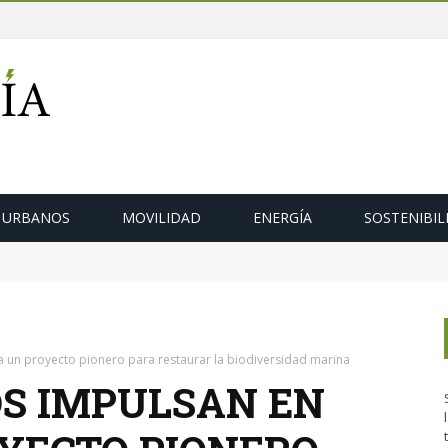
 URBANOS
MOVILIDAD
ENERGÍA
SOSTENIBIL
sos a la Ermida da Guía
a un proyecto pionero para restaurar la biodiversidad marina
OS IMPULSAN EN