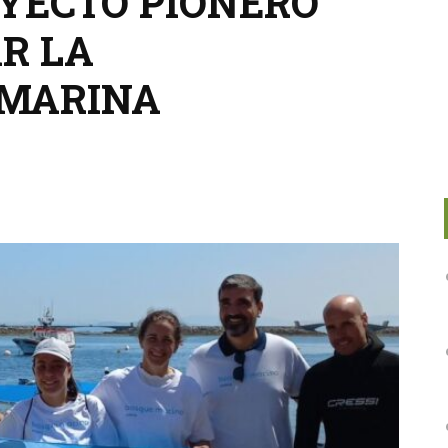
OYECTO PIONERO
R LA
 MARINA