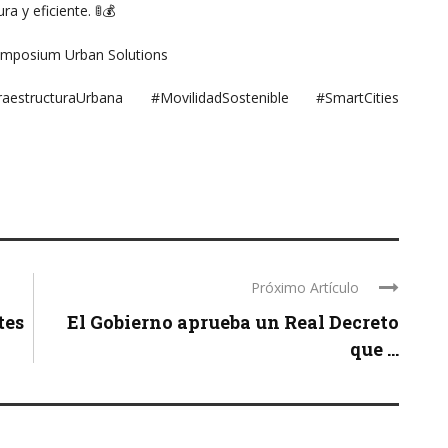
ra y eficiente.
🚦💰
 Simposium Urban Solutions
raestructuraUrbana #MovilidadSostenible #SmartCities
Próximo Artículo
tes
El Gobierno aprueba un Real Decreto
que ...