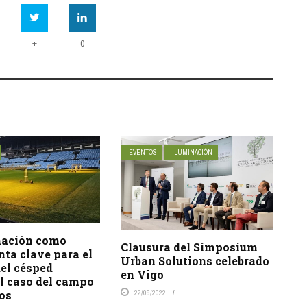
+
0
EVENTOS
ILUMINACIÓN
nación como
Clausura del Simposium
ta clave para el
Urban Solutions celebrado
el césped
en Vigo
el caso del campo
22/09/2022
dos