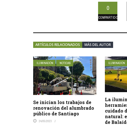
0
COMPARTIDO
ARTÍCULOS RELACIONADOS
MÁS DEL AUTOR
ILUMINACIÓN
NOTICIAS
ILUMINACIÓN
La ilumi
Se inician los trabajos de
herramien
renovación del alumbrado
cuidado d
público de Santiago
natural: 
24/05/2023
de Balai