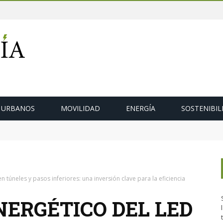
 URBANOS
MOVILIDAD
ENERGÍA
SOSTENIBIL
sos a la Ermida da Guía
n túneles y pasos inferiores: una inversión clave para la eficiencia
NERGÉTICO DEL LED