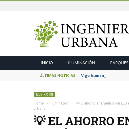
INICIO
ILUMINACIÓN
PARQUES
ÚLTIMAS NOTICIAS
Vigo humanizará los acce
ILUMINACIÓN
Home
›
Iluminación
›
💡 El ahorro energético del LED e
urbana
💡 EL AHORRO E