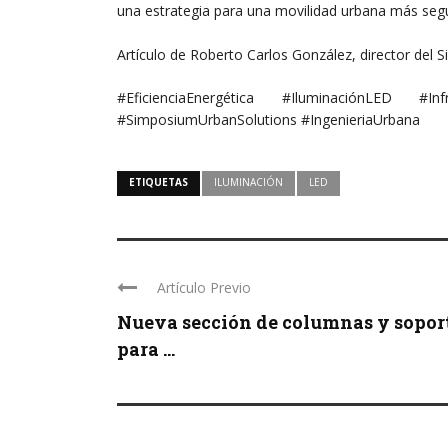
una estrategia para una movilidad urbana más segu
Artículo de Roberto Carlos González, director del
#EficienciaEnergética #IluminaciónLED #Inf
#SimposiumUrbanSolutions #IngenieriaUrbana
ETIQUETAS
ILUMINACIÓN
LED
Artículo Previo
Nueva sección de columnas y sopor
para ...