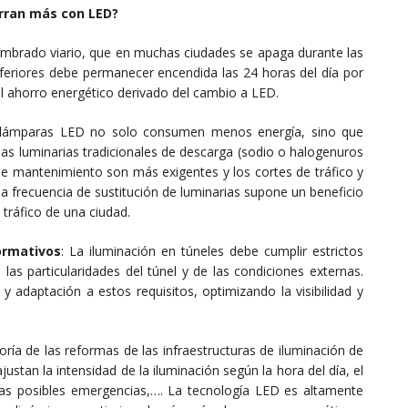
orran más con LED?
alumbrado viario, que en muchas ciudades se apaga durante las
inferiores debe permanecer encendida las 24 horas del día por
el ahorro energético derivado del cambio a LED.
 lámparas LED no solo consumen menos energía, sino que
las luminarias tradicionales de descarga (sodio o halogenuros
 de mantenimiento son más exigentes y los cortes de tráfico y
la frecuencia de sustitución de luminarias supone un beneficio
tráfico de una ciudad.
ormativos
: La iluminación en túneles debe cumplir estrictos
las particularidades del túnel y de las condiciones externas.
 adaptación a estos requisitos, optimizando la visibilidad y
oría de las reformas de las infraestructuras de iluminación de
ustan la intensidad de la iluminación según la hora del día, el
, las posibles emergencias,…. La tecnología LED es altamente