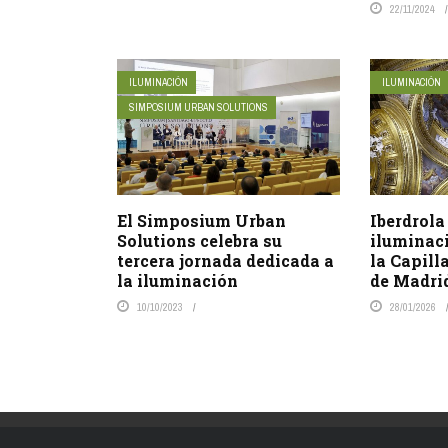
22/11/2024
ILUMINACIÓN
ILUMINACIÓN
SIMPOSIUM URBAN SOLUTIONS
El Simposium Urban
Iberdrola
Solutions celebra su
iluminaci
tercera jornada dedicada a
la Capill
la iluminación
de Madri
10/10/2023
28/01/2026