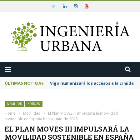
ÚLTIMAS NOTICIAS
Vigo humanizará los accesos a la Ermida da
MOVILIDAD
NOTICIAS
Home
›
Movilidad
›
El Plan MOVES III impulsará la movilidad
sostenible en España hasta junio de 2025
EL PLAN MOVES III IMPULSARÁ LA
MOVILIDAD SOSTENIBLE EN ESPAÑA