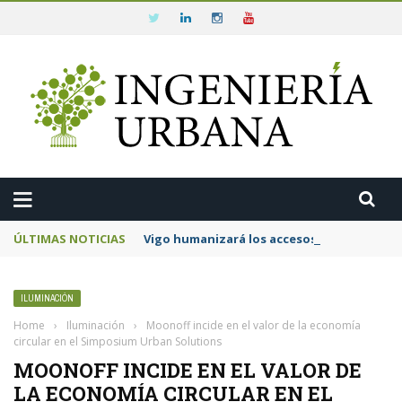
ÚLTIMAS NOTICIAS
Vigo humanizará los accesos a la Ermida da
ILUMINACIÓN
Home
›
Iluminación
›
Moonoff incide en el valor de la economía
circular en el Simposium Urban Solutions
MOONOFF INCIDE EN EL VALOR DE
LA ECONOMÍA CIRCULAR EN EL